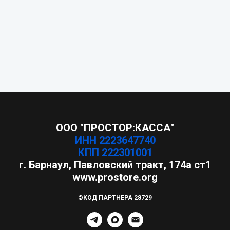
ООО "ПРОСТОР:КАССА"
ИНН 2223647740
КПП 222301001
г. Барнаул, ​Павловский тракт, 174а ст1
www.prostore.org
©
КОД ПАРТНЕРА 28729